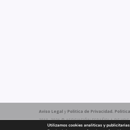
Aviso Legal
y
Politica de Privacidad.
Politic
2019 -2021 © ASOCIACIÓN ESPAÑOLA DE YOGA E
Utilizamos cookies analiticas y publicitaria
Hecho con ❤️ por
Los Proyectos de Eida