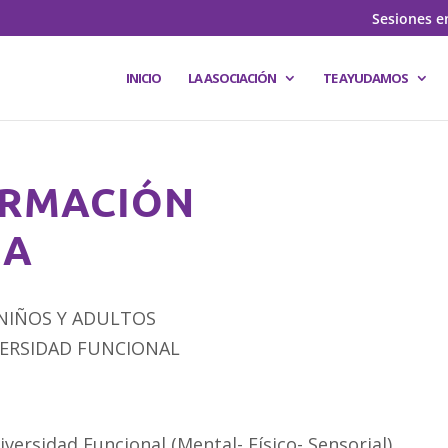
Sesiones e
INICIO
LA ASOCIACIÓN
TE AYUDAMOS
RMACIÓN
CA
NIÑOS Y ADULTOS
VERSIDAD FUNCIONAL
versidad Funcional (Mental- Físico- Sensorial)