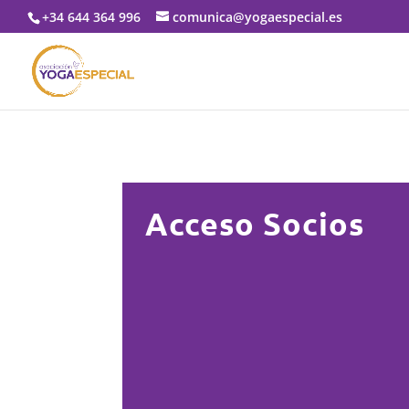
+34 644 364 996
comunica@yogaespecial.es
Acceso Socios