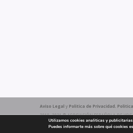
Aviso Legal
y
Politica de Privacidad.
Politic
2019 -2021 © ASOCIACIÓN ESPAÑOLA DE YOGA E
Utilizamos cookies analiticas y publicitaria
Hecho con ❤️ por
Los Proyectos de Eida
Puedes informarte más sobre qué cookies es