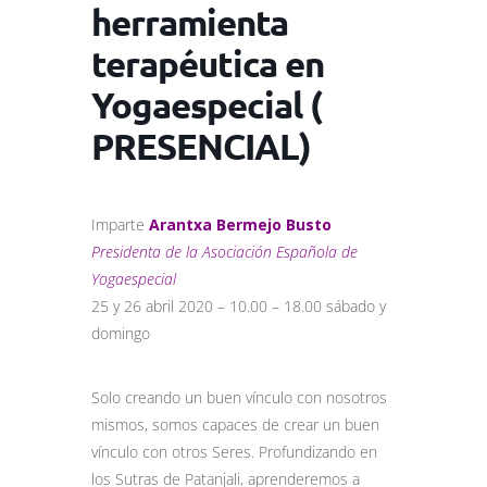
herramienta
terapéutica en
Yogaespecial (
PRESENCIAL)
Imparte
Arantxa Bermejo Busto
Presidenta de la Asociación Española de
Yogaespecial
25 y 26 abril 2020 – 10.00 – 18.00 sábado y
domingo
Solo creando un buen vínculo con nosotros
mismos, somos capaces de crear un buen
vínculo con otros Seres. Profundizando en
los Sutras de Patanjali, aprenderemos a