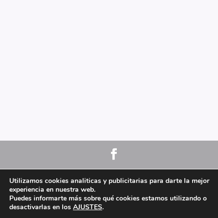
Aviso Legal
y
Politica de Privacidad.
Politica de
Utilizamos cookies analiticas y publicitarias para darte la mejor
Cookies.
experiencia en nuestra web.
Puedes informarte más sobre qué cookies estamos utilizando o
2019 -2021 © ASOCIACIÓN ESPAÑOLA DE YOGA
desactivarlas en los
AJUSTES
.
ESPECIAL. Todos los derechos reservados.