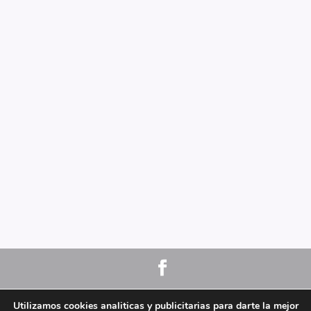
Aviso Legal
y
Politica de Privacidad.
Politica de
Utilizamos cookies analiticas y publicitarias para darte la mejor