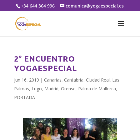
+34 644 364 996
comunica@yogaespecial.es
2° ENCUENTRO
YOGAESPECIAL
Jun 16, 2019
|
Canarias
,
Cantabria
,
Ciudad Real
,
Las
Palmas
,
Lugo
,
Madrid
,
Orense
,
Palma de Mallorca
,
PORTADA