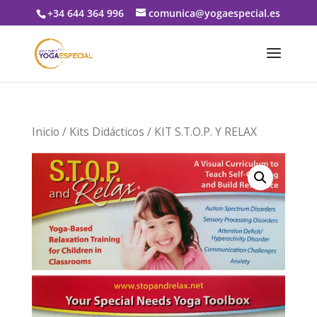
+34 644 364 996
comunica@yogaespecial.es
Inicio
/
Kits Didácticos
/ KIT S.T.O.P. Y RELAX