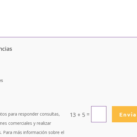
ncias
es
=
Envia
atos para responder consultas,
13 + 5
nes comerciales y realizar
os. Para más información sobre el