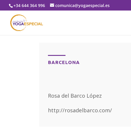
+34 644 364 996
comunica@yogaespecial.es
BARCELONA
Rosa del Barco López
http://rosadelbarco.com/